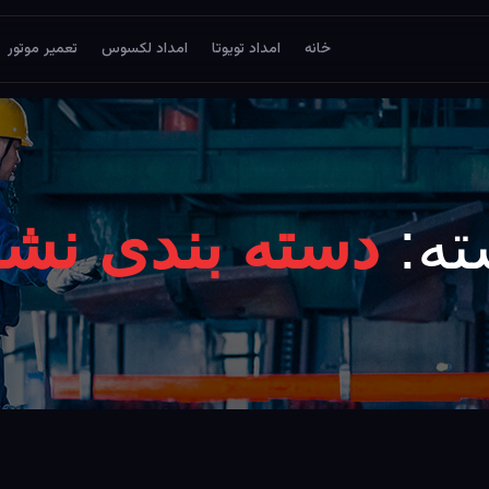
خانه
امداد تویوتا
امداد لکسوس
تعمیر موتور
ته:
دسته بندی نش