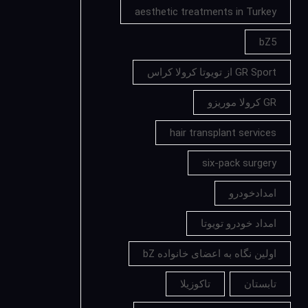
aesthetic treatments in Turkey
bZ5
GR Sport از تویوتا کرولا کراس
GR کرولا موریزو
hair transplant services
six-pack surgery
امدادخودرو
امداد خودرو تویوتا
اولین نگاه به اعضای خانواده bZ
تابستان
تاکوزیلا