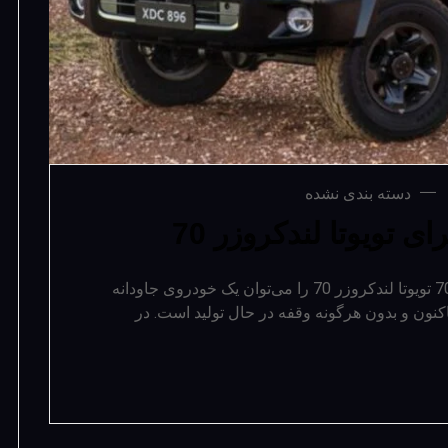
دسته بندی نشده
تویوتا لندکروزر 70
توقف دریافت سفارش برای تویوتا لندکروزر 70 تویوتا لندکروزر 70 را می­‌توان یک خودروی جاودانه
ار آورد، چراکه این خودرو از سال 1984 تاکنون و بدون هرگونه وقفه در حال تولید است. در