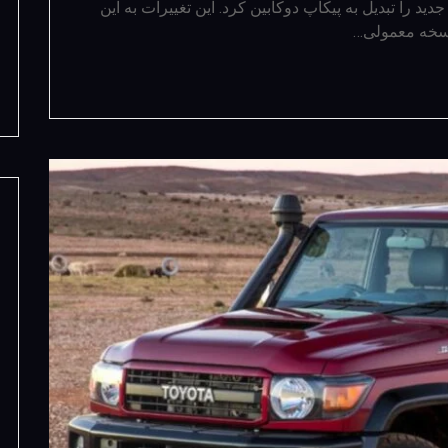
الب‌توجه یک دستگاه تویوتا لندکروزر LC300 جدید را تبدیل به پیکاپ دوکابین کرد. این تغییرات به این
نسخه معمولی…