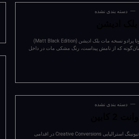
دسته بندی نشده
 بلک ادیشن
معرفی تویوتا پرادو مات بلک ادیشن اکنون تویوتا پرادو نسخه مات بلک ادیشن (Matt Black Edition)
مان‌گونه که از نامش پیداست، رنگ مشکی مات در داخل
دسته بندی نشده
2 کابین
تبدیل تویوتا لندکروزر به وانت 2 کابین شرکت تیونینگ استرالیایی Creative Conversions در اقدامی