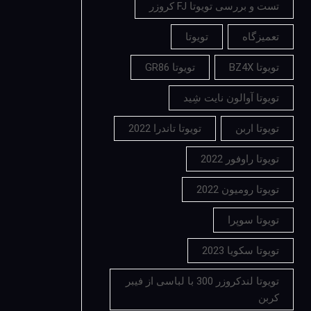
تست و بررسی تویوتا FJ کروزر
تعمیزگاه
تویوتا
تویوتا BZ4X
تویوتا GR86
تویوتا آوالون نایت شِید
تویوتا اربن
تویوتا تاندرا 2022
تویوتا راوفور 2022
تویوتا رومیون 2022
تویوتا سوپرا
تویوتا سکویا 2023
تویوتا لندکروزر 300 با لباسی از فیبر
کربن