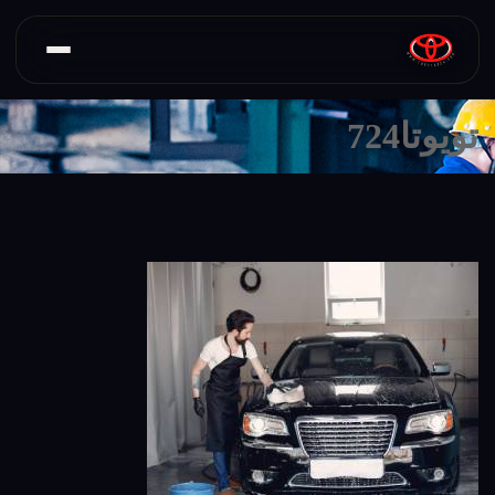
تویوتا724