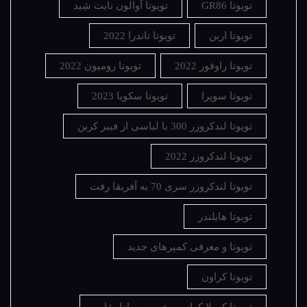
تویوتا GR86
تویوتا آوالون نایت شِید
تویوتا اربن
تویوتا تاندرا 2022
تویوتا راوفور 2022
تویوتا رومیون 2022
تویوتا سوپرا
تویوتا سکویا 2023
تویوتا لندکروزر 300 با لباسی از فیبر کربن
تویوتا لندکروزر 2022
تویوتا لندکروزر سری 70 به آفریقا رفت
تویوتا هایلندر
تویوتا و معرفی کمپرهای جدید
تویوتا کراون
تویوتا کرولا کراس مخصوص بازار ژاپن