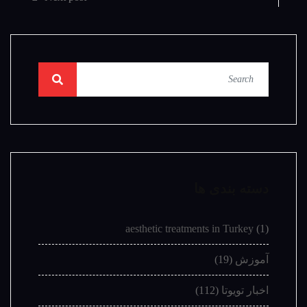
دسته بندی ها
aesthetic treatments in Turkey
(1)
آموزش
(19)
اخبار تویوتا
(112)