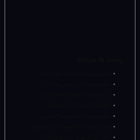
پست ها مرتبط
معرفی تویوتا پرادو مات بلک ادیشن
معرفی تویوتا اربن کروزر هایرایدر
عرضه تریم پایه تویوتا GR86 در ژاپن
هایلوکس آفرود با 6 چرخ محرک
معرفی نمونه لگویی تویوتا لندکروزر
تحول در مدل 2021 تویوتا پرو-ایس ورسو
دلیل موکت بودن کف خودرو چیه ؟