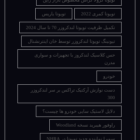
تویوتا کمری 2022
تویوتا یاریس
تکمیل ظرفیت تویوتا لندکروزر 70 تا سال 2024
تیونینگ تویوتا لندکروزر توسط خان اینترنشنال
حس کلاسیک لندکروز با تجهیزات و سواری
مدرن
خودرو
دست نوازش آرکتیک تراکس بر سر لندکروزر
300
دلایل لاستیک سایی خودرو ها چیست؟
راوفور هیبرید نسخه Woodland
سوپرا نماینده جدید تویوتا در NHRA