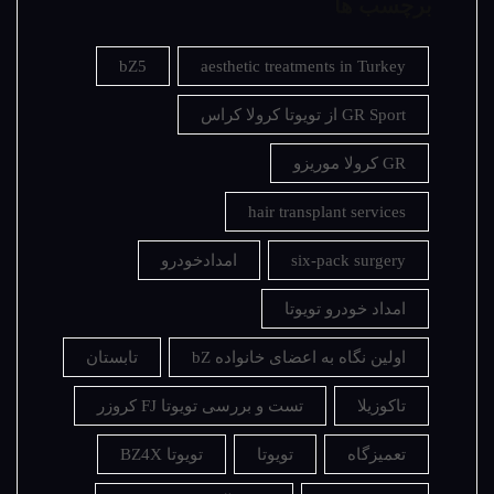
برچسب ها
bZ5
aesthetic treatments in Turkey
GR Sport از تویوتا کرولا کراس
GR کرولا موریزو
hair transplant services
six-pack surgery
امدادخودرو
امداد خودرو تویوتا
اولین نگاه به اعضای خانواده bZ
تابستان
تاکوزیلا
تست و بررسی تویوتا FJ کروزر
تعمیزگاه
تویوتا
تویوتا BZ4X