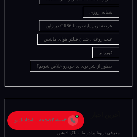
شبانه_روزی
عرضه تریم پایه تویوتا GR86 در ژاپن
علت روغنی شدن فیلتر هوای ماشین
فوررانر
چطور از شر بوی بد خودرو خلاص شویم؟
آخرین اخبار
۰۲۱–۸۸۵۰۷۴۱۵ | امداد فوری
معرفی تویوتا پرادو مات بلک ادیشن