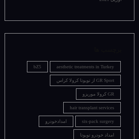
برچسب ها
bZ5
aesthetic treatments in Turkey
GR Sport از تویوتا کرولا کراس
GR کرولا موریزو
hair transplant services
six-pack surgery
امدادخودرو
امداد خودرو تویوتا