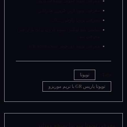
معرفی نمونه لگویی تویوتا لندکروزر
معرفی تویوتا اربن کروزر هایرایدر
معرفی تویوتا راوفور 2022
شاسی بلند لوکس تویوتا کرون برای بازار چین
معرفی شد
معرفی تویوتا فورچونر نسخه GR Sport
Tags:
تویوتا
تویوتا یاریس GR با تریم موریزو
معرفی تویوتا سی‌ینا نسخه وودلند