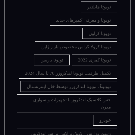
تویوتا هایلندر
تویوتا و معرفی کمپرهای جدید
تویوتا کراون
تویوتا کرولا کراس مخصوص بازار ژاپن
تویوتا کمری 2022
تویوتا یاریس
تکمیل ظرفیت تویوتا لندکروزر 70 تا سال 2024
تیونینگ تویوتا لندکروزر توسط خان اینترنشنال
حس کلاسیک لندکروز با تجهیزات و سواری
مدرن
خودرو
دست نوازش آرکتیک تراکس بر سر لندکروزر