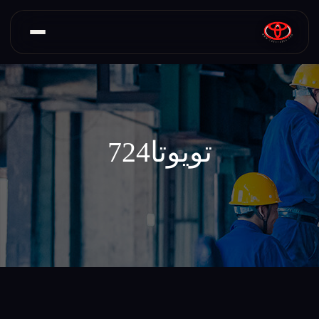
تویوتا724