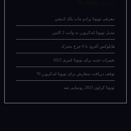
آخرین
نوشته ها
معرفی تویوتا پرادو مات بلک ادیشن
تبدیل تویوتا لندکروزر به وانت 2 کابین
هایلوکس آفرود با 6 چرخ محرک
تغییرات جدید برای تویوتا کمری 2023
توقف دریافت سفارش برای تویوتا لندکروزر 70
تویوتا کراون 2023 رونمایی شد