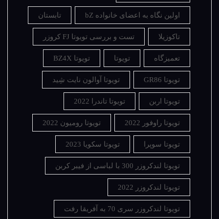
اولین نگاه به اعضای خانواده bZ
تابستان
تاکوزیلا
تست و بررسی تویوتا FJ کروزر
تعمیزگاه
تویوتا
تویوتا BZ4X
تویوتا GR86
تویوتا آوالون نایت شِید
تویوتا اربن
تویوتا تاندرا 2022
تویوتا راوفور 2022
تویوتا رومیون 2022
تویوتا سوپرا
تویوتا سکویا 2023
تویوتا لندکروزر 300 با لباسی از فیبر کربن
تویوتا لندکروزر 2022
تویوتا لندکروزر سری 70 به آفریقا رفت