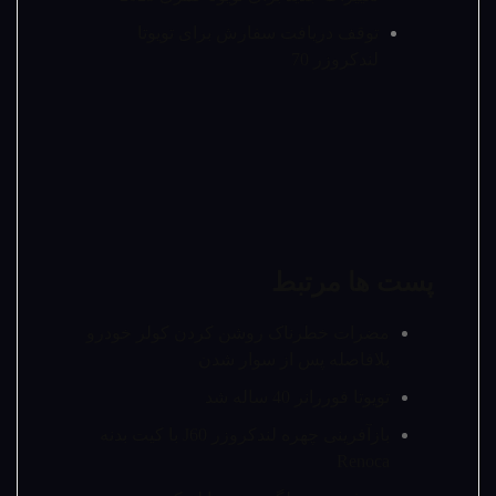
توقف دریافت سفارش برای تویوتا
لندکروزر 70
پست ها مرتبط
مضرات خطرناک روشن کردن کولر خودرو
بلافاصله پس از سوار شدن
تویوتا فوررانر 40 ساله شد
بازآفرینی چهره لندکروزر J60 با کیت بدنه
Renoca