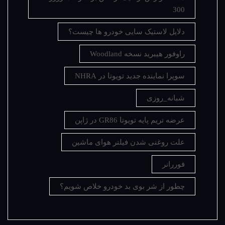
300
دلایل لاستیک سایی خودرو ها چیست؟
راوفور هیبرید نسخه Woodland
سوپرا نماینده جدید تویوتا در NHRA
شبانه_روزی
عرضه تریم پایه تویوتا GR86 در ژاپن
علت روغنی شدن فیلتر هوای ماشین
فوررانر
چطور از شر بوی بد خودرو خلاص شویم؟