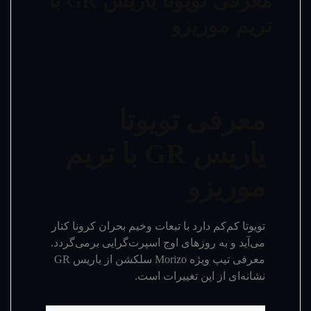
معرفی تویوتا یاریس GR با
تریم موریزو
معرفی تویوتا
یاریس GR با تریم
موریزو
تویوتا کم‌کم دارد با تبعات وخیم بحران کرونا کنار
می‌آید و به روزهای اوج اسپرت‌گرایی برمی‌گردد.
معرفی تیپ ویژه Morizo سلکشن از یاریس GR
نشانه‌ای از این تغییرات است.