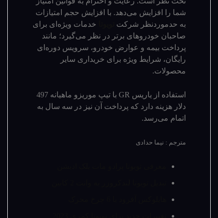
تحت نظر است. رعایت و احترام به قوانین امتیاز
شما را افزایش می‌دهد. با افزایش حجم امتیازات
به حدموردنظر شرکت
تویوتا
خدمات ویژه‌ای برای
صاحبان خودروهای برتر در نظر می‌گیرد؛ مانند
پرداخت بیمه و عوارض خودرو، سرویس دوره‌ای
رایگان، شرایط ویژه برای خریداری سایر
محصولات.
استفاده از یاریس GR با تیپ موریزو ماهیانه 497
دلار هزینه دارد که پرداخت آن نیز در سه سال به
اتمام می‌رسد.
مترجم : نیما حدادی
معرفی تویوتا پرادو مات بلک ادیشن
تبدیل تویوتا لندکروزر به وانت 2 کابین
هایلوکس آفرود با 6 چرخ محرک
تغییرات جدید برای تویوتا کمری 2023