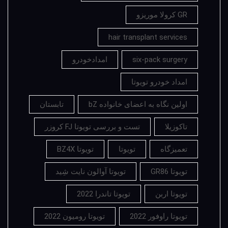
GR کرولا موریزو
hair transplant services
six-pack surgery
امدادخودرو
امداد خودرو تویوتا
اولین نگاه به اعضای خانواده bZ
تابستان
تاکوزیلا
تست و بررسی تویوتا FJ کروزر
تعمیزگاه
تویوتا
تویوتا BZ4X
تویوتا GR86
تویوتا آوالون نایت شِید
تویوتا اربن
تویوتا تاندرا 2022
تویوتا راوفور 2022
تویوتا رومیون 2022