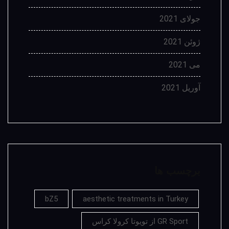
جولای 2021
ژوئن 2021
می 2021
آوریل 2021
برچسب ها
bZ5
aesthetic treatments in Turkey
GR Sport از تویوتا کرولا کراس