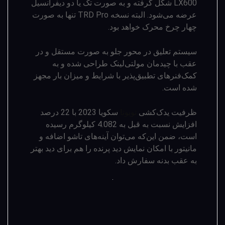
LX600 شکل گرفته و به صورت تک یا دو دیفرانسیل
عرضه می‌شود. البته نسخه TRD Pro تنها به صورت
چهار چرخ محرک خواهد بود.
سیستم تعلیق در محور جلو به صورت مستقل و در
عقب با چیدمان مولتی‌لینک طراحی شده و به
کمک‌فنرهای تطبیق‌­پذیر با شرایط و میزان بار مجهز
شده است.
ظرفیت یدک‌­کشی
تویوتا
سکویا 2023 با 22 درصد
افزایش نسبت به قبل به 4.082 کیلوگرم رسیده
است، ضمن ­این‌که می‌­توان آینه­‌های تاشو اضافه و
مانیتور با امکان نمایش دید پرنده را هم برای دید بهتر
به عقب بدنه سفارش داد.