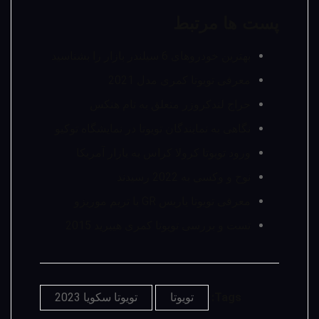
پست ها مرتبط
بهترین خودروهای 6 سیلندر بازار را بشناسید
معرفی تویوتا کمری مدل 2021
حراج لندکروزر متعلق به تام هنکس
نگاهی به نمایندگان تویوتا در نمایشگاه توکیو
ورود تویوتا کرولا کراس به بازار آمریکا
نوح و وکسی به 2022 رسیدند
معرفی تویوتا یاریس GR با تریم موریزو
تست و بررسی تویوتا کمری هیبرید 2015
Tags:
تویوتا
تویوتا سکویا 2023