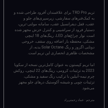
تریم TRD Pro برای علاقمندان آفرود طراحی شده و
به کمک­‌فنرهای سفارشی، زیرسپری‌های جلو و
عقب، قفل دیفرانسیل عقب، سامانه مولتی-ترین،
دستیار فرود از سراشیبی و کنترل خزش مجهز شده
است. نوار چراغ‌های LED، رینگ‌های 18 اینچی
مشکی، محفظه بار اضافه روی سقف، خروجی
دوتایی اگزوز و رنگ Solar Octane بدنه، از
مشخصات ظاهری انحصاری این تریم است.
اما تریم کپستون به عنوان کامل‌ترین نسخه از سکویا
2023 به تزئینات کرومی، رینگ‌های 22 اینچی، روکش
چرم نیمه-آنیلین با ترکیب رنگ سفید و مشکی،
تزئینات چوبی و شیشه آکوستیک درهای جلو مجهز
می­‌شود.
مترجم : عماد رحمتی‌راد