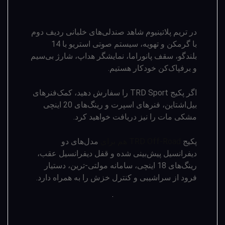
در تریم پلاتینیوم شاهد صندلی­‌های خلبانی ردیف دوم
با گرمکن و تهویه، سیستم صوتی استریو با 14
بلندگو، سقف پانوراما، نمایشگر هداپ، شارژ بی‌سیم
و برف­پاک­‌کن خودکار هستیم.
اگر پکیج TRD Sport را سفارش دهید، کمک‌فنرهای
بیل‌اشتاین، فنرهای اسپرت و رینگ‌های 20 اینچی
مشکی مات را نیز دریافت خواهید کرد.
پکیج
TRD Off-Road هم برای
مدل‌های دو
دیفرانسیل پیش­‌بینی شده و قفل دیفرانسیل عقب،
رینگ‌های 18 اینچی، سامانه مولتی-ترین، دستیار
فرود از سراشیبی و کنترل خزش را به همراه دارد.