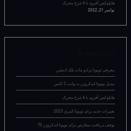
هایلوکس آفرود با 6 چرخ محرک
نوامبر 21, 2022
آخرین
نوشته ها
معرفی تویوتا پرادو مات بلک ادیشن
تبدیل تویوتا لندکروزر به وانت 2 کابین
هایلوکس آفرود با 6 چرخ محرک
تغییرات جدید برای تویوتا کمری 2023
توقف دریافت سفارش برای تویوتا لندکروزر 70