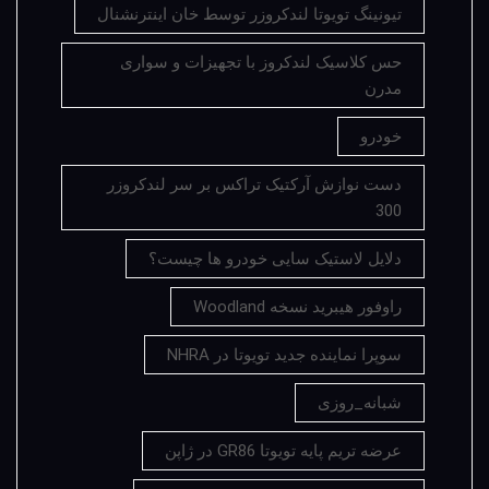
تیونینگ تویوتا لندکروزر توسط خان اینترنشنال
حس کلاسیک لندکروز با تجهیزات و سواری
مدرن
خودرو
دست نوازش آرکتیک تراکس بر سر لندکروزر
300
دلایل لاستیک سایی خودرو ها چیست؟
راوفور هیبرید نسخه Woodland
سوپرا نماینده جدید تویوتا در NHRA
شبانه_روزی
عرضه تریم پایه تویوتا GR86 در ژاپن