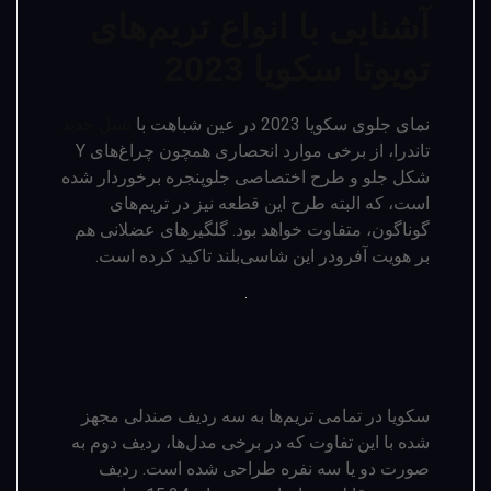
آشنایی با انواع تریم‌های
تویوتا سکویا 2023
نمای جلوی سکویا 2023 در عین شباهت با
نسل جدید
تاندرا، از برخی موارد انحصاری همچون چراغ‌های Y
شکل جلو و طرح اختصاصی جلوپنجره برخوردار شده
است، که البته طرح این قطعه نیز در تریم‌های
گوناگون، متفاوت خواهد بود. گلگیرهای عضلانی هم
بر هویت آفرودر این شاسی‌­بلند تاکید کرده است.
سکویا در تمامی تریم‌ها به سه ردیف صندلی مجهز
شده با این تفاوت که در برخی مدل‌ها، ردیف دوم به
صورت دو یا سه نفره طراحی شده است. ردیف