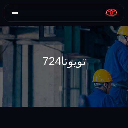
تویوتا724