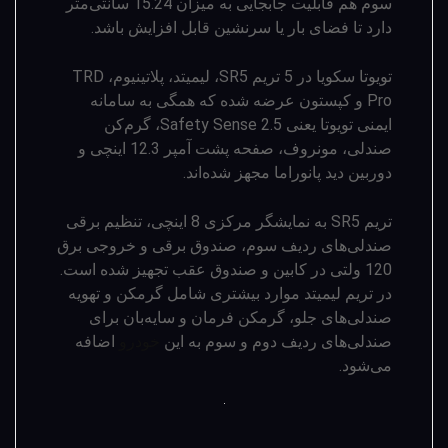
سوم هم قابلیت جابجایی به میزان 15.24 سانتی‌متر
دارد تا فضای بار یا سرنشین قابل افزایش باشد.
تویوتا سکویا در 5 تریم SR5، لیمیتد، پلاتینیوم، TRD
Pro و کپستون عرضه شده که همگی به سامانه
ایمنی تویوتا یعنی Safety Sense 2.5، گرم‌کن
صندلی، مونروف، صفحه پشت آمپر 12.3 اینچی و
دوربین دید پانوراما مجهز شده‌­اند.
تریم SR5 به نمایشگر مرکزی 8 اینچی، تنظیم برقی
صندلی­‌های ردیف سوم، صندوق برقی و خروجی برق
120 ولتی در کابین و صندوق عقب تجهیز شده است.
در تریم لیمیتد موارد بیشتری شامل گرمکن و تهویه
صندلی­‌های جلو، گرمکن فرمان و سایه­‌بان برای
صندلی­‌های ردیف دوم و سوم به این
خودرو
اضافه
می­‌شود.