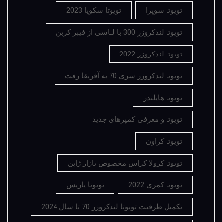
تویوتا سوپرا
تویوتا سکویا 2023
تویوتا لندکروزر 300 با لباسی از فیبر کربن
تویوتا لندکروزر 2022
تویوتا لندکروزر سری 70 به آفریقا رفت
تویوتا هایلندر
تویوتا و معرفی کمپرهای جدید
تویوتا کراون
تویوتا کرولا کراس مخصوص بازار ژاپن
تویوتا کمری 2022
تویوتا یاریس
تکمیل ظرفیت تویوتا لندکروزر 70 تا سال 2024