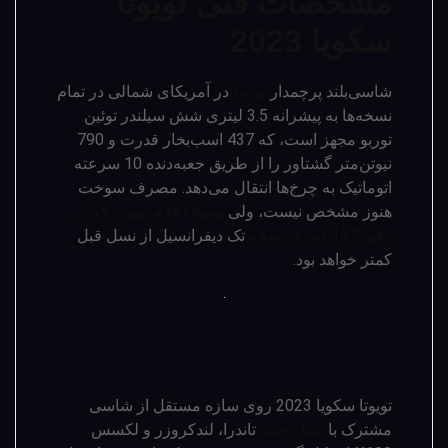
مشخصات فنی تویوتا
سکویا 2023
شاسی­‌بلند پرچمدار
تویوتا
در آمریکای شمالی در تمام
نسخه­‌ها به پیشرانه 3.5 لیتری شش سیلندر توئین
توربو مجهز است، که 437 اسب‌­بخار قدرت و 790
نیوتن‌متر گشتاور را از طریق جعبه‌دنده 10 سرعته
اتوماتیک به چرخ‌ها انتقال می‌دهد. مصرف سوخت
هنوز مشخص نیست، ولی
تویوتا اعلام نموده که از
رقم 15.7 لیتری نسخه
تک دیفرانسیل از نسل قبل
کمتر خواهد بود.
تویوتا سکویا 2023 روی سازه مستقل از شاسی
مشترک با
نسل جدید
تاندرا، لندکروزر و لکسس