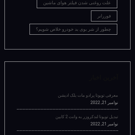
علت روغنی شدن فیلتر هوای ماشین
فوررانر
چطور از شر بوی بد خودرو خلاص شویم؟
آخرین اخبار
معرفی تویوتا پرادو مات بلک ادیشن
نوامبر 21, 2022
تبدیل تویوتا لندکروزر به وانت 2 کابین
نوامبر 21, 2022