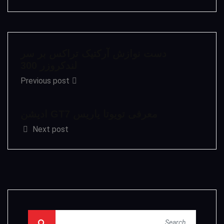
دست نوازش آرکتیک تراکس بر سر
لندکروزر 300
Previous post
معرفی تویوتا یاریس GT7 ادیشن
Next post