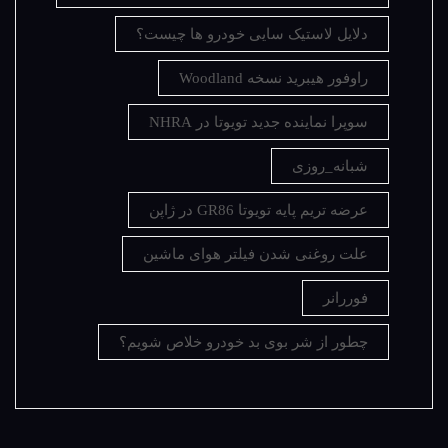
دلایل لاستیک سایی خودرو ها چیست؟
راوفور هیبرید نسخه Woodland
سوپرا نماینده جدید تویوتا در NHRA
شبانه_روزی
عرضه تریم پایه تویوتا GR86 در ژاپن
علت روغنی شدن فیلتر هوای ماشین
فوررانر
چطور از شر بوی بد خودرو خلاص شویم؟