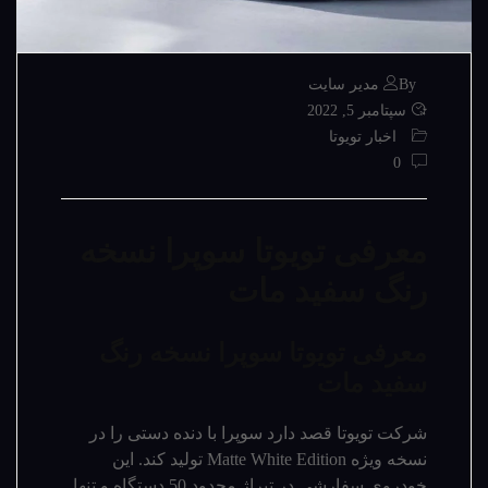
By مدیر سایت
سپتامبر 5, 2022
اخبار تویوتا
0
معرفی تویوتا سوپرا نسخه
رنگ سفید مات
معرفی تویوتا سوپرا نسخه رنگ
سفید مات
شرکت تویوتا قصد دارد سوپرا با دنده دستی را در
نسخه ویژه Matte White Edition تولید کند. این
خودروی سفارشی در تیراژ محدود 50 دستگاه و تنها