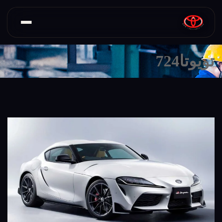
تویوتا724