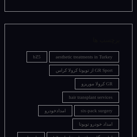
برچسب ها
bZ5
aesthetic treatments in Turkey
GR Sport از تویوتا کرولا کراس
GR کرولا موریزو
hair transplant services
six-pack surgery
امدادخودرو
امداد خودرو تویوتا