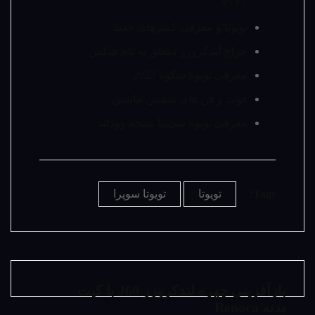
۲۰۲۱
تویوتا و معرفی کمپرهای جدید
حراج لندکروزر متعلق به تام هنکس
معرفی تویوتا سکویا 2023
فوت و فن های شستن ماشین
معرفی تویوتا سی‌ینا نسخه وودلند
Tags:
تویوتا
تویوتا سوپرا
بازآفرینی چهره لندکروزر J60 با کیت
بدنه Renoca