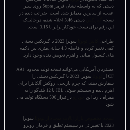
دستی که به واسطه نشان قرمز Supra روی سپر
عقب، از سایرین متمایز شده است. ضرائب دنده در
نسخه
گیربکس
دستی 3.46 اعلام شده، درحالی‌که
این رقم برای نسخه خودکار برابر با 3.15 است.
طراحی
کابین تویوتا
سوپرا 2023 با گیربکس دستی
کمی تغییر کرده و فاصله 4.3 سانتی‌متری بین دکمه­‌
های کنسول میانی و اهرم تعویض دنده وجود دارد.
مشتریان آمریکایی می‌­توانند نسخه تولید محدود A91-
CF از
تویوتا
سوپرا 2023 با گیربکس دستی را
سفارش دهند، که چرم نارنجی، روکش آلکانترا برای
اهرم دنده و سیستم صوتی JBL با 12 بلندگو را به
همراه دارد. این
خودرو
در تیراژ 500 دستگاه تولید می­‌
شود.
نسخه مخصوص بازار ایالات متحده از تویوتا
سوپرا
2023 با تغییراتی در سیستم تعلیق و فرمان روبرو