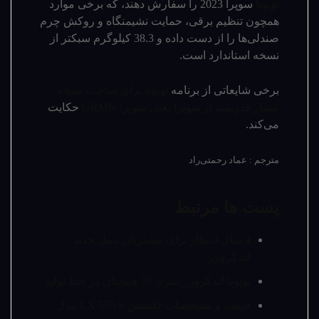
تویوتا
سوپرا 2023 را سفارش دهند، که برخی موارد
همچون تنظیم برقی، حمایت نشیمنگاه و روکش چرم
صندلی‌ها را از دست داده و 38.3 کیلوگرم سبکتر از
نسخه استاندارد است.
برخی شایعاتی از برنامه
تویوتا برای ساخت نسخه
بسیار قدرتمند از سوپرا یعنی سوپرا GRMN
حکایت
می­‌کند.
مترجم : عماد رحمتی‌راد
پست ها مرتبط
4 سال انتظار برای مشتریان نسل جدید
لندکروزر
تویوتا لندکروزر سری 70 همچنان در خط تولید
قیمت و مشخصات لکسس LX 570 S مدل