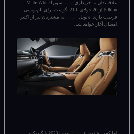
علاقمندان به خریداری
تویوتا
سوپرا Matte White
Edition از 20 جولای تا 21 آگوست برای نام‌نویسی
فرصت دارند. تحویل
خودرو
به مشتریان نیز از اکتبر
امسال آغاز خواهد شد.
اما کمی بشنوید از
تویوتا
سوپرا 2023 با گیربکس