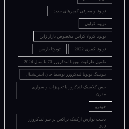
تویوتا و معرفی کمپرهای جدید
تویوتا کراون
تویوتا کرولا کراس مخصوص بازار ژاپن
تویوتا کمری 2022
تویوتا یاریس
تکمیل ظرفیت تویوتا لندکروزر 70 تا سال 2024
تیونینگ تویوتا لندکروزر توسط خان اینترنشنال
حس کلاسیک لندکروز با تجهیزات و سواری
مدرن
خودرو
دست نوازش آرکتیک تراکس بر سر لندکروزر
300