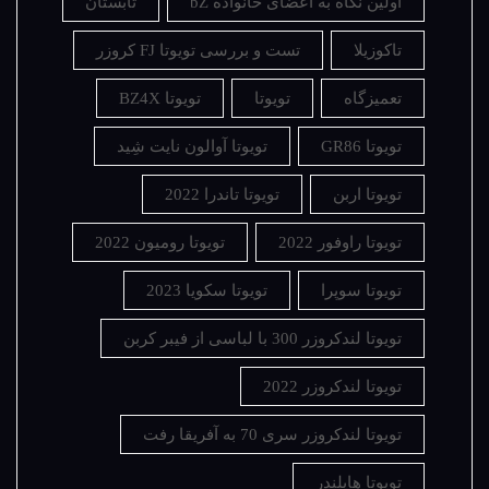
اولین نگاه به اعضای خانواده bZ
تابستان
تاکوزیلا
تست و بررسی تویوتا FJ کروزر
تعمیزگاه
تویوتا
تویوتا BZ4X
تویوتا GR86
تویوتا آوالون نایت شِید
تویوتا اربن
تویوتا تاندرا 2022
تویوتا راوفور 2022
تویوتا رومیون 2022
تویوتا سوپرا
تویوتا سکویا 2023
تویوتا لندکروزر 300 با لباسی از فیبر کربن
تویوتا لندکروزر 2022
تویوتا لندکروزر سری 70 به آفریقا رفت
تویوتا هایلندر