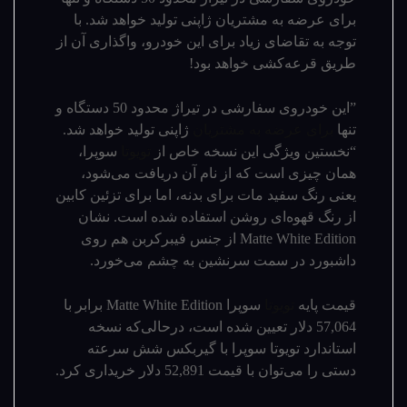
برای عرضه به مشتریان ژاپنی تولید خواهد شد. با
توجه به تقاضای زیاد برای این خودرو، واگذاری آن از
طریق قرعه‌کشی خواهد بود!
”این خودروی سفارشی در تیراژ محدود 50 دستگاه و
تنها
برای عرضه به مشتریان
ژاپنی تولید خواهد شد.
“نخستین ویژگی این نسخه خاص از
تویوتا
سوپرا،
همان چیزی است که از نام آن دریافت می­‌شود،
یعنی رنگ سفید مات برای بدنه، اما برای تزئین کابین
از رنگ قهوه‌­ای روشن استفاده شده است. نشان
Matte White Edition از جنس فیبرکربن هم روی
داشبورد در سمت سرنشین به چشم می­‌خورد.
قیمت پایه
تویوتا
سوپرا Matte White Edition برابر با
57,064 دلار تعیین شده است، درحالی‌که نسخه
استاندارد تویوتا سوپرا با گیربکس شش سرعته
دستی را می­‌توان با قیمت 52,891 دلار خریداری کرد.