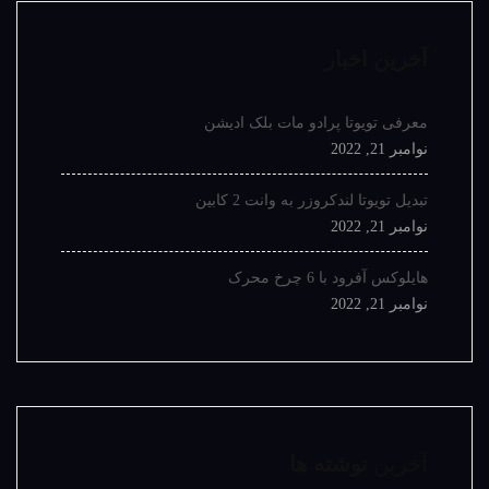
آخرین اخبار
معرفی تویوتا پرادو مات بلک ادیشن
نوامبر 21, 2022
تبدیل تویوتا لندکروزر به وانت 2 کابین
نوامبر 21, 2022
هایلوکس آفرود با 6 چرخ محرک
نوامبر 21, 2022
آخرین
نوشته ها