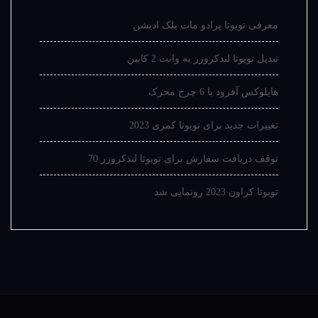
معرفی تویوتا پرادو مات بلک ادیشن
تبدیل تویوتا لندکروزر به وانت 2 کابین
هایلوکس آفرود با 6 چرخ محرک
تغییرات جدید برای تویوتا کمری 2023
توقف دریافت سفارش برای تویوتا لندکروزر 70
تویوتا کراون 2023 رونمایی شد