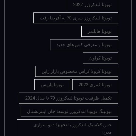
تویوتا لندکروزر 2022
تویوتا لندکروزر سری 70 به آفریقا رفت
تویوتا هایلندر
تویوتا و معرفی کمپرهای جدید
تویوتا کراون
تویوتا کرولا کراس مخصوص بازار ژاپن
تویوتا کمری 2022
تویوتا یاریس
تکمیل ظرفیت تویوتا لندکروزر 70 تا سال 2024
تیونینگ تویوتا لندکروزر توسط خان اینترنشنال
حس کلاسیک لندکروز با تجهیزات و سواری
مدرن