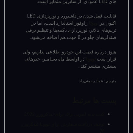
های LED عمودی، از سایرین متمایز است.
قابلیت قفل شدن در داشبورد و نورپردازی LED
اکنون در
تویوتا
راوفور استاندارد است، اما در
تریم‌های بالاتر، نورپردازی دکمه­‌ها و تنظیم برقی
صندلی­‌های جلو در 8 جهت هم اضافه می­‌شود.
هنوز درباره قیمت این خودرو اطلاعی نداریم، ولی
قرار است
تویوتا
در اواسط ماه دسامبر، خبرهای
بیشتری منتشر کند.
مترجم : عماد رحمتی‌راد
پست ها مرتبط
کیت بدنه لیبرتی واک برای لندکروزر 2022
توقف دریافت سفارش برای تویوتا لندکروزر
70