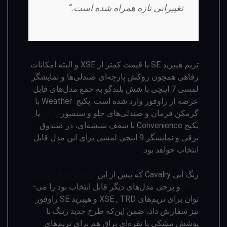
تغییراتی تازه همراه شده است.“
تریم هیبرید SE با قیمت کمتر از XSE و البته امکانات
رفاهی همچون روکش پارچه‌­ای صندلی­‌ها و نمایشگر
لمسی 7 اینچی با شش بلندگو به جمع مدل‌های قابل
عرضه از راوفور وارد شده است. پکیج Weather با
گرمکن فرمان و صندلی­‌های جلو و سنسور
باران
یا
پکیج Convenience با سقف شیشه‌­ای، در صندوق
برقی و نمایشگر 9 اینچی لمسی برای این مدل قابل
انتخاب خواهد بود.
رنگ آبی Cavalry که پیش از این
برای تاکوما و کمری
TRD
و برخی مدل‌های دیگر قابل انتخاب بود را می‌­
توان برای تریم‌های XSE , TRD و هیبرید SE راوفور
نیز سفارش داد، ضمن­ این‌که طرح جدید رینگ با
پوشش مشکی یا نقره­‌ای براق هم برای تریم‌های