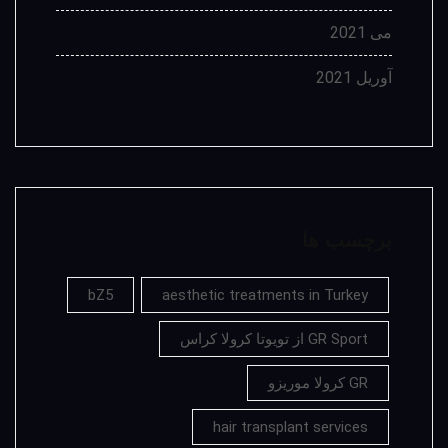
می 2021
آوریل 2021
برچسب ها
bZ5
aesthetic treatments in Turkey
GR Sport از تویوتا کرولا کراس
GR کرولا موریزو
hair transplant services