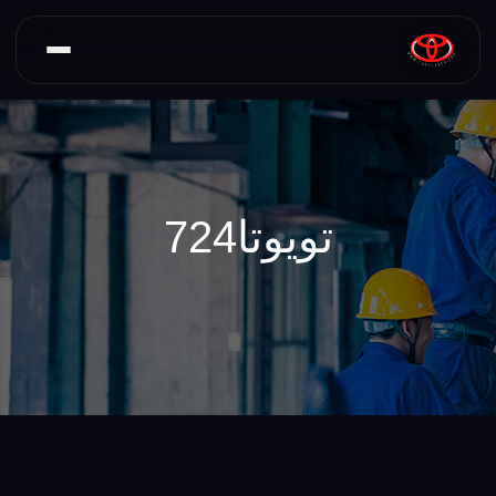
تویوتا724