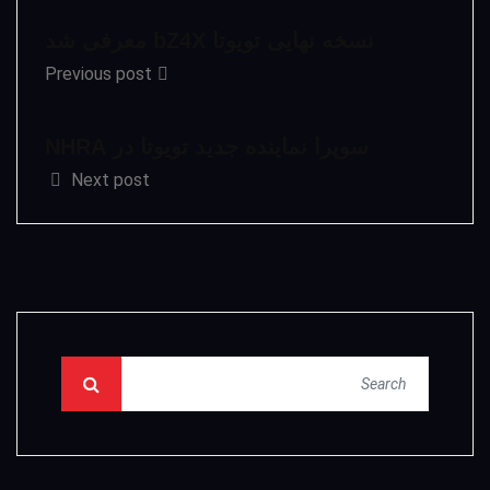
نسخه نهایی تویوتا bZ4X معرفی شد
Previous post
سوپرا نماینده جدید تویوتا در NHRA
Next post