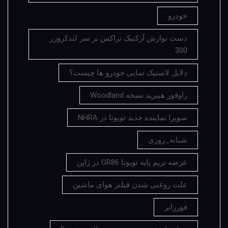
خودرو
دست نوازش آرکتیک تراکس بر سر لندکروزر
300
دلایل لاستیک سایی خودرو ها چیست؟
راوفور هیبرید نسخه Woodland
سوپرا نماینده جدید تویوتا در NHRA
شبانه_روزی
عرضه تریم پایه تویوتا GR86 در ژاپن
علت روغنی شدن فیلتر هوای ماشین
فوررانر