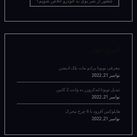
چطور از شر بوی بد خودرو خلاص شویم؟
آخرین اخبار
معرفی تویوتا پرادو مات بلک ادیشن
نوامبر 21, 2022
تبدیل تویوتا لندکروزر به وانت 2 کابین
نوامبر 21, 2022
هایلوکس آفرود با 6 چرخ محرک
نوامبر 21, 2022