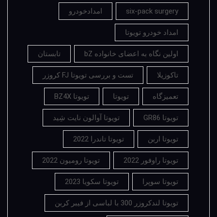
six-pack surgery
امدادخودرو
امداد خودرو تویوتا
اولین نگاه به اعضای خانواده bZ
تابستان
تاکوزیلا
تست و بررسی تویوتا FJ کروزر
تعمیزگاه
تویوتا
تویوتا BZ4X
تویوتا GR86
تویوتا آوالون نایت شِید
تویوتا اربن
تویوتا تاندرا 2022
تویوتا راوفور 2022
تویوتا رومیون 2022
تویوتا سوپرا
تویوتا سکویا 2023
تویوتا لندکروزر 300 با لباسی از فیبر کربن