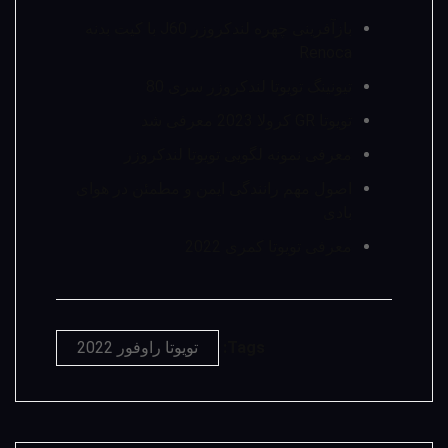
بازآفرینی چهره لندکروزر J60 با کیت بدنه
Renoca
تیونینگ تویوتا لندکروزر سری 80
تویوتا GR کرولا 2023 معرفی شد
معرفی نمونه لگویی تویوتا لندکروزر
اصول مهم رانندگی ایمن و مطمئن در هوای
بادی
معرفی تویوتا کمری 2022
Tags:
تویوتا راوفور 2022