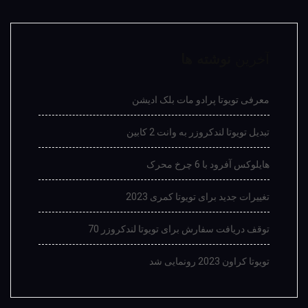
آخرین
نوشته ها
معرفی تویوتا پرادو مات بلک ادیشن
تبدیل تویوتا لندکروزر به وانت 2 کابین
هایلوکس آفرود با 6 چرخ محرک
تغییرات جدید برای تویوتا کمری 2023
توقف دریافت سفارش برای تویوتا لندکروزر 70
تویوتا کراون 2023 رونمایی شد