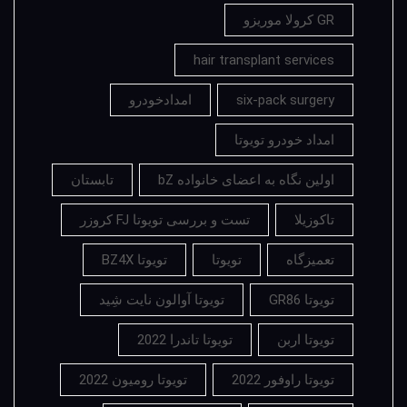
GR کرولا موریزو
hair transplant services
six-pack surgery
امدادخودرو
امداد خودرو تویوتا
اولین نگاه به اعضای خانواده bZ
تابستان
تاکوزیلا
تست و بررسی تویوتا FJ کروزر
تعمیزگاه
تویوتا
تویوتا BZ4X
تویوتا GR86
تویوتا آوالون نایت شِید
تویوتا اربن
تویوتا تاندرا 2022
تویوتا راوفور 2022
تویوتا رومیون 2022