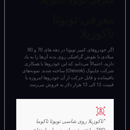
معرفی تویوتا تاکوزیلا
معرفی تویوتا
تاکوزیلا
اگر خودروهای کمپر تویوتا در دهه ­های 70 و 80
میلادی با نقوش گرافیکی روی بدنه آن‌ها را به یاد
دارید، احتمالاً می‌دانید که این خودروها با همکاری
شرکت چاینوک (Chinook) ساخته شدند. نمونه­‌های
باقیمانده و قابل حرکت از آن خودروها امروزه با
قیمت 12 الی 13 هزار دلار به فروش می‌­رسد.
”تاکوزیلا روی شاسی تویوتا تاکوما
TRD ساخته شده است، ولی ارتفاع