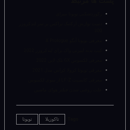
پست ها مرتبط
رکوردشکنی تویوتا میرای
دست نوازش آرکتیک تراکس بر سر لندکروزر
300
معرفی تویوتا آیگو X Prologue
کیت بدنه لیبرتی واک برای لندکروزر 2022
معرفی لکسوس GX بلک لاین 2022
معرفی تویوتا کرولا کراس مدل 2021
معرفی کانسپت LF-Z از سوی لکسوس
علت روغنی شدن فیلتر هوای ماشین
Tags:
تاکوزیلا
تویوتا