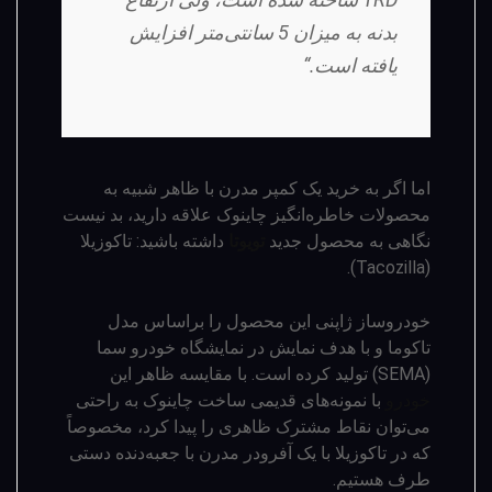
بدنه به میزان 5 سانتی‌متر افزایش
یافته است.“
اما اگر به خرید یک کمپر مدرن با ظاهر شبیه به
محصولات خاطره­‌انگیز چاینوک علاقه دارید، بد نیست
نگاهی به محصول جدید
تویوتا
داشته باشید: تاکوزیلا
(Tacozilla).
خودروساز ژاپنی این محصول را براساس مدل
تاکوما و با هدف نمایش در نمایشگاه خودرو سما
(SEMA) تولید کرده است. با مقایسه ظاهر این
خودرو
با نمونه‌­های قدیمی ساخت چاینوک به راحتی
می­‌توان نقاط مشترک ظاهری را پیدا کرد، مخصوصاً
که در تاکوزیلا با یک آفرودر مدرن با جعبه‌دنده دستی
طرف هستیم.