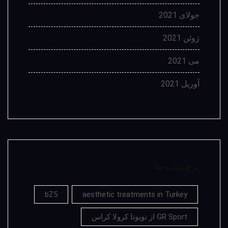
جولای 2021
ژوئن 2021
می 2021
آوریل 2021
برچسب ها
bZ5
aesthetic treatments in Turkey
GR Sport از تویوتا کرولا کراس