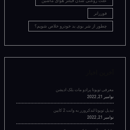
علت روغنی شدن فیلتر هوای ماشین
فوررانر
چطور از شر بوی بد خودرو خلاص شویم؟
آخرین اخبار
معرفی تویوتا پرادو مات بلک ادیشن
نوامبر 21, 2022
تبدیل تویوتا لندکروزر به وانت 2 کابین
نوامبر 21, 2022