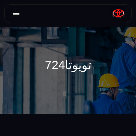
تویوتا724