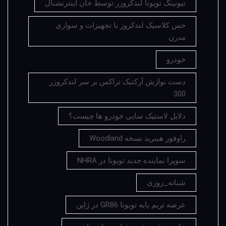
تیونینگ تویوتا لندکروزر توسط خان اینترنشنال
حس کلاسیک لندکروز با تجهیزات و سواری
مدرن
خودرو
دست نوازش آرکتیک تراکس بر سر لندکروزر
300
دلایل لاستیک سایی خودرو ها چیست؟
راوفور هیبرید نسخه Woodland
سوپرا نماینده جدید تویوتا در NHRA
شبانه_روزی
عرضه تریم پایه تویوتا GR86 در ژاپن