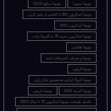
تویوتا سوپرا
تویوتا سکویا 2023
تویوتا لندکروزر 300 با لباسی از فیبر کربن
تویوتا لندکروزر 2022
تویوتا لندکروزر سری 70 به آفریقا رفت
تویوتا هایلندر
تویوتا و معرفی کمپرهای جدید
تویوتا کراون
تویوتا کرولا کراس مخصوص بازار ژاپن
تویوتا کمری 2022
تویوتا یاریس
تکمیل ظرفیت تویوتا لندکروزر 70 تا سال 2024