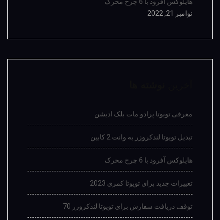
هایلوکس آفرود با 6 چرخ محرک
نوامبر 21, 2022
آخرین
نوشته ها
معرفی تویوتا پرادو مات بلک ادیشن
تبدیل تویوتا لندکروزر به وانت 2 کابین
هایلوکس آفرود با 6 چرخ محرک
تغییرات جدید برای تویوتا کمری 2023
توقف دریافت سفارش برای تویوتا لندکروزر 70