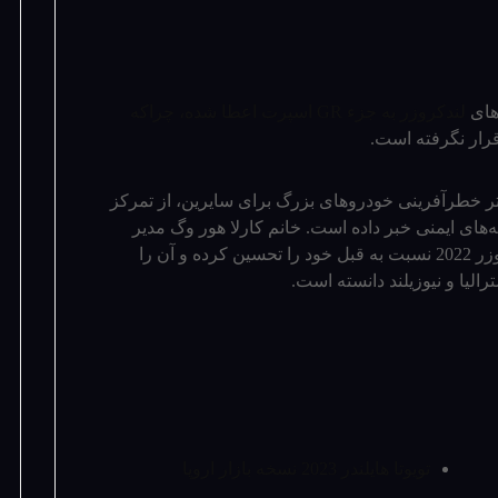
لندکروزر به جزء GR اسپرت اعطا شده، چراکه
رار نگرفته است.
مال بیشتر خطرآفرینی خودروهای بزرگ برای سایرین، از تمرکز
­‌های ایمنی خبر داده است. خانم کارلا هور وگ مدیر
لندکروزر 2022 نسبت به قبل خود را تحسین کرده و آن را
لیا و نیوزیلند دانسته است.
تویوتا هایلندر 2023 نسخه بازار اروپا