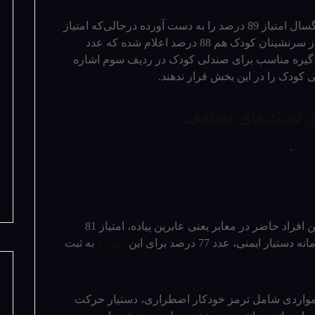
در بخش ایمنی سرنشینان بزرگسال امتیاز 89 درصد را به دست آورده درحالی‌که امتیاز
برخورد جانبی هم بسیار خوب بوده است. امتیاز سرنشینان کودک هم 88 درصد اعلام شده که عدد
ه ANCAP به عدم وجود گیره مناسب برای صندلی کودک در ردیف سوم اشاره
 کودک را در این بخش قرار ندهند.
امتیاز لندکروزر برای حفاظت از آسیب‌­پذیرترین افراد حاضر در معابر یعنی عابرین پیاده، امتیاز 81
یمنی، عدد 77 درصد برای این
خودرو
به ثبت
 به مواردی شامل ترمز خودکار اضطراری، دستیار حرکت