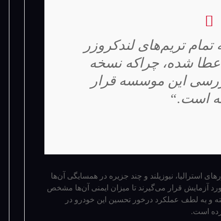
 ستاره ANCAP به تمام تریم‌های لندکروزر
اسپرت اعطا شده، چراکه نسخه
ررسی این موسسه قرار
ه است.“
ای استرالیا، نیوزیلند و چند جزیره در همسایگی آن‌ها
امل می­‌شود، توسط موسسه ANCAP مورد آزمایش قرار می‌­گیرند تا میزان ایمنی آن‌ها مشخص
ته و به لطف عملکرد درخور تحسین این خودرو در