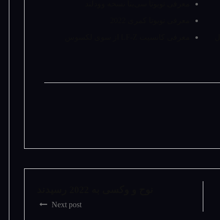
معرفی تویوتا سی‌ینا نسخه وودلند
معرفی تویوتا کمری 2022
7 تا سال
معرفی کانسپت LF-Z از سوی لکسوس
نوح و وکسی به 2022 رسیدند
Next post