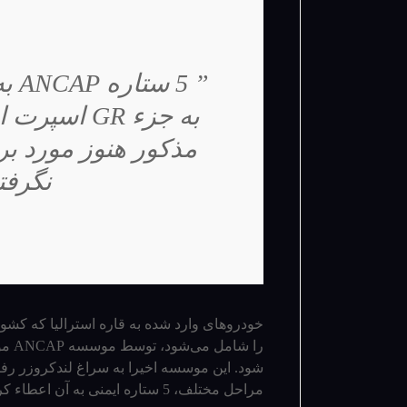
” 5
به جزء GR 
مذکور هنوز مورد ب
نگرفت
خودروهای وارد شده به قاره استرالیا که کشوره
را ش
شود. این موسسه اخیرا به سراغ لندکروزر رف
مراحل مختلف، 5 ستاره ایمنی به آن اعطاء کرده است.