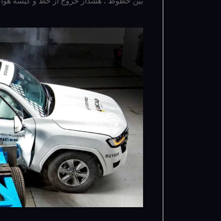
بین خطوط ، هشدار خروج از خط و کیسه هوا ب