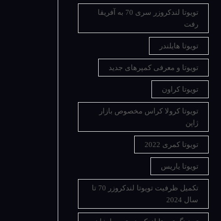
تویوتا لندکروزر سری 70 به آفریقا
رفت
تویوتا هایلندر
تویوتا و معرفی کمپرهای جدید
تویوتا کراون
تویوتا کرولا کراس مخصوص بازار
ژاپن
تویوتا کمری 2022
تویوتا یاریس
تکمیل ظرفیت تویوتا لندکروزر 70 تا
سال 2024