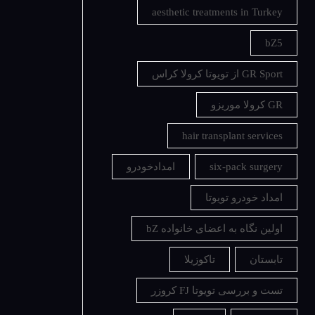
aesthetic treatments in Turkey
bZ5
GR Sport از تویوتا کرولا کراس
GR کرولا موریزو
hair transplant services
six-pack surgery
امدادخودرو
امداد خودرو تویوتا
اولین نگاه به اعضای خانواده bZ
تابستان
تاکوزیلا
تست و بررسی تویوتا FJ کروزر