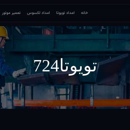
خانه
امداد تویوتا
امداد لکسوس
تعمیر موتور
تویوتا724