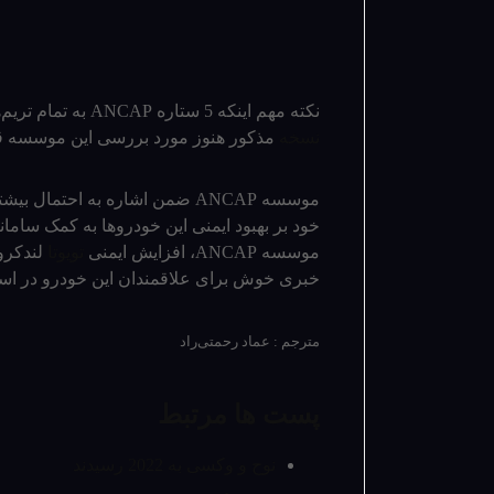
نکته مهم اینکه 5 ستاره ANCAP به تمام تریم­‌های
نسخه
مذکور هنوز مورد بررسی این موسسه ق
موسسه ANCAP ضمن اشاره به احت
خود بر بهبود ایمنی این خودروها به کمک سامانه
موسسه ANCAP، افزایش ایمنی
تویوتا
خبری خوش برای علاقمندان این خودرو در استرا
مترجم : عماد رحمتی‌راد
پست ها مرتبط
نوح و وکسی به 2022 رسیدند