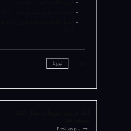
اولین نگاه به اعضای خانواده bZ
نسخه جدید تویوتا لندکروزر مدل 2021
تکمیل ظرفیت تویوتا لندکروزر 0
2024
Tags:
تویوتا
آمار فروش تویوتا در سال 2021
منتشر شد
Previous post