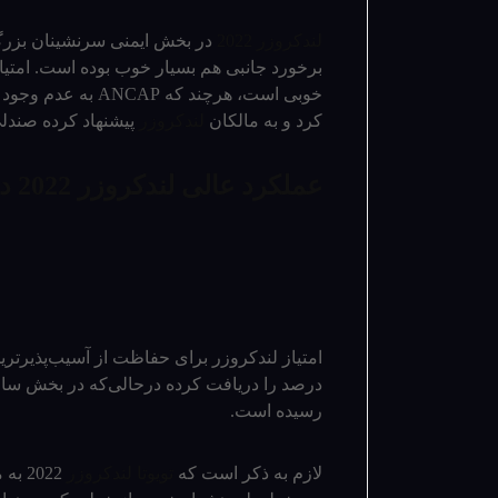
لندکروزر 2022
خوبی است، هرچند ک
کرد و به مالکان
لندکروزر
پیشنهاد کرده صندلی
عملکرد عالی لندکروزر 2022 در تست‌های تصادف
درصد را دریافت کرده درحالی‌که در بخش سامانه دستیار ا
رسیده است.
لازم به ذکر است که
تویوتا لندکروزر
2022