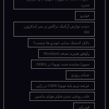
مدرن
خودرو
دست نوازش آرکتیک تراکس بر سر لندکروزر
300
دلایل لاستیک سایی خودرو ها چیست؟
راوفور هیبرید نسخه Woodland
سوپرا نماینده جدید تویوتا در NHRA
شبانه_روزی
عرضه تریم پایه تویوتا GR86 در ژاپن
علت روغنی شدن فیلتر هوای ماشین
فوررانر