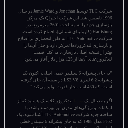
شرکت TLC توسط Jonathan و Jamie Ward در سال
1996 تاسیس شد. این شرکت اخیراQ یک مرکز
بازسازی جدید را به مساحت 2601 مترمربع، در
Harrisburg (کارولینای شمالی)، افتتاح کرده است.
شرکت TLC Automotive به طور انحصاری بر اصلاح
و بازسازی لندکروزvها تمرکز دارد و حتی آن‌ها را
بهتر از نسخه اصلی بازسازی می‌کند. قیمت
لندکروزvهای آن‌ها از 125 هزار دلار آغاز می‌شود.
”به جای پیشرانه 6 سیلندر خطی اصلی، اکنون یک
پیشرانه 6.2 لیتری LS3 V8 در سینه آن جای گرفته
است، که 430 اسب‌بخار قدرت تولید می‌کند.“
اگر به دنبال یک
تویوتا
لندکروزر کلاسیک هستید که از
امکانات و ویژگی‌های مدرن نیز بهره‌مند باشد، با
ساخته‌ جدید شرکت TLC Automotive آشنا شوید. یک
FJ62 مدل 1988 که به جای پیشرانه 6 سیلندر خطی