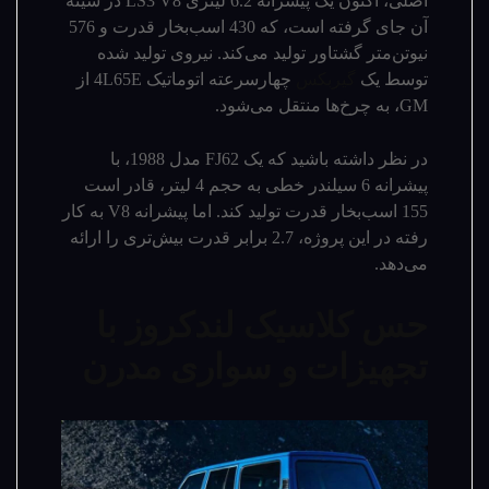
اصلی، اکنون یک پیشرانه 6.2 لیتری LS3 V8 در سینه
آن جای گرفته است، که 430 اسب‌بخار قدرت و 576
نیوتن‌متر گشتاور تولید می‌کند. نیروی تولید شده
توسط یک
گیربکس
چهارسرعته اتوماتیک 4L65E از
GM، به چرخ‌ها منتقل می‌شود.
در نظر داشته باشید که یک FJ62 مدل 1988، با
پیشرانه 6 سیلندر خطی به حجم 4 لیتر، قادر است
155 اسب‌بخار قدرت تولید کند. اما پیشرانه V8 به کار
رفته در این پروژه، 2.7 برابر قدرت بیش‌تری را ارائه
می‌دهد.
حس کلاسیک لندکروز با
تجهیزات و سواری مدرن