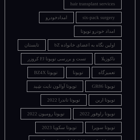
hair transplant services
six-pack surgery
امدادخودرو
امداد خودرو تویوتا
اولین نگاه به اعضای خانواده bZ
تابستان
تاکوزیلا
تست و بررسی تویوتا FJ کروزر
تعمیزگاه
تویوتا
تویوتا BZ4X
تویوتا GR86
تویوتا آوالون نایت شِید
تویوتا اربن
تویوتا تاندرا 2022
تویوتا راوفور 2022
تویوتا رومیون 2022
تویوتا سوپرا
تویوتا سکویا 2023