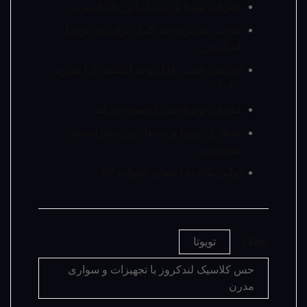
معرفی تویوتا یاریس کراس GR اسپرت
ساخت نفربری ضد گلوله براساس تویوتا
لندکروزر
افزایش قیمت قابل‌توجه لکسس LS هیبرید
۲۰۲۱
معرفی تویوتا سی‌ینا نسخه وودلند
همکاری تویوتا و یاماها روی پیشرانه‌های
هیدروژنی
اولین نگاه به اعضای خانواده bZ
Tags:
تویوتا
حس کلاسیک لندکروز با تجهیزات و سواری
مدرن