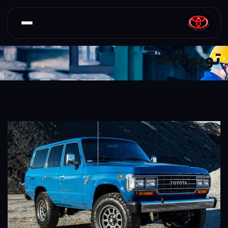
تویوتا724