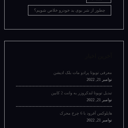
چطور از شر بوی بد خودرو خلاص شویم؟
آخرین اخبار
معرفی تویوتا پرادو مات بلک ادیشن
نوامبر 21, 2022
تبدیل تویوتا لندکروزر به وانت 2 کابین
نوامبر 21, 2022
هایلوکس آفرود با 6 چرخ محرک
نوامبر 21, 2022