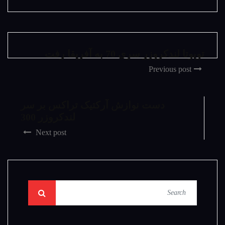
تویوتا لندکروزر سری 70 به آفریقا رفت
Previous post
دست نوازش آرکتیک تراکس بر سر
لندکروزر 300
Next post