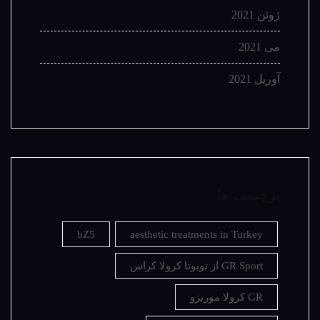
ژوئن 2021
می 2021
آوریل 2021
برچسب ها
bZ5
aesthetic treatments in Turkey
GR Sport از تویوتا کرولا کراس
GR کرولا موریزو