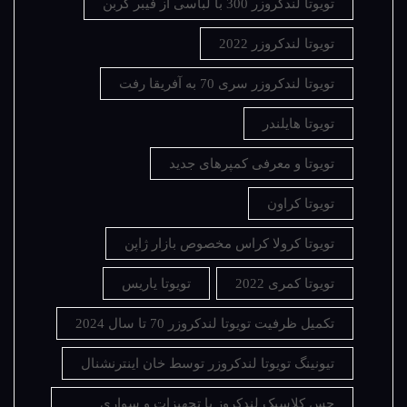
تویوتا لندکروزر 300 با لباسی از فیبر کربن
تویوتا لندکروزر 2022
تویوتا لندکروزر سری 70 به آفریقا رفت
تویوتا هایلندر
تویوتا و معرفی کمپرهای جدید
تویوتا کراون
تویوتا کرولا کراس مخصوص بازار ژاپن
تویوتا کمری 2022
تویوتا یاریس
تکمیل ظرفیت تویوتا لندکروزر 70 تا سال 2024
تیونینگ تویوتا لندکروزر توسط خان اینترنشنال
حس کلاسیک لندکروز با تجهیزات و سواری