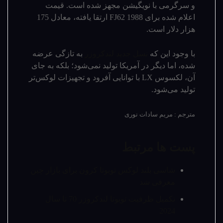
و سرگرمی با نویگیشن مجهز شده است. قیمت
اعلام شده برای 1988 FJ62 ارتقا یافته، معادل 175
هزار دلار است.
با وجود این که
نسل جدید لندکروزر
به تازگی عرضه
شده، اما دیگر در آمریکا تولید نمی‌شود؛ بلکه به جای
آن، لکسوس LX با توانایی آفرود و تجهیزات لوکس‌تر
تولید می‌شود.
مترجم : مریم سادات نوری
پست ها مرتبط
شاسی بلند لوکس تویوتا کرون برای بازار چین
معرفی شد
تکمیل ظرفیت تویوتا لندکروزر 70 تا سال
2024