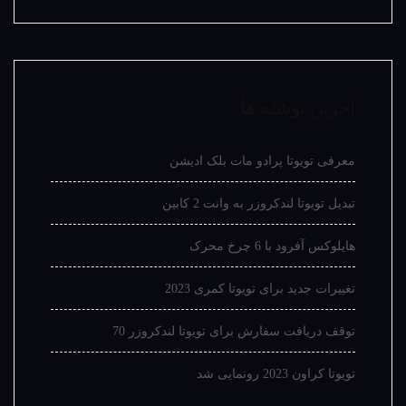
آخرین
نوشته ها
معرفی تویوتا پرادو مات بلک ادیشن
تبدیل تویوتا لندکروزر به وانت 2 کابین
هایلوکس آفرود با 6 چرخ محرک
تغییرات جدید برای تویوتا کمری 2023
توقف دریافت سفارش برای تویوتا لندکروزر 70
تویوتا کراون 2023 رونمایی شد