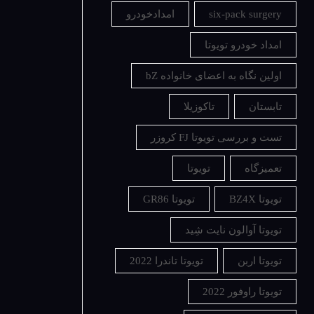
six-pack surgery
امدادخودرو
امداد خودرو تویوتا
اولین نگاه به اعضای خانواده bZ
تابستان
تاکوزیلا
تست و بررسی تویوتا FJ کروزر
تعمیزگاه
تویوتا
تویوتا BZ4X
تویوتا GR86
تویوتا آوالون نایت شِید
تویوتا اربن
تویوتا تاندرا 2022
تویوتا راوفور 2022