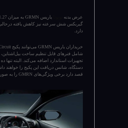
عرض بدنه
تویوتا
گیربکس شش سرعته نیز کاهش یافته درحالی‌ک
دارد.
خریداران یاریس GRMN می­‌توانند پکیج Circuit را نیز برای این
شامل فنرهای قابل تنظیم ساخت بیل‌اشتاین، تر
تجهیزات استاندارد اضافه می‌­کند. البته تنها ده
دستگاه، شانس دریافت این پکیج را خواهند داشت. ا
قصد دارد برخی ویژگی­‌های GMRN را به صورت جداگانه برای این مدل نیز ارائه دهد.