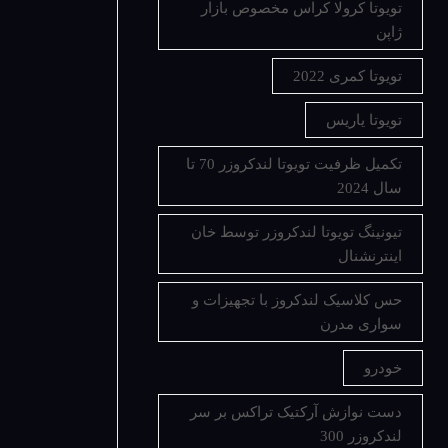
تویوتا کرولا کراس مخصوص بازار
ژاپن
تویوتا کمری 2022
تویوتا یاریس
تکمیل ظرفیت تویوتا لندکروزر 70 تا
سال 2024
تیونینگ تویوتا لندکروزر توسط خان
اینترنشنال
حس کلاسیک لندکروز با تجهیزات و
سواری مدرن
خودرو
دست نوازش آرکتیک تراکس بر سر
لندکروزر 300