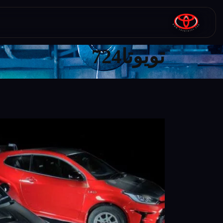
تویوتا724