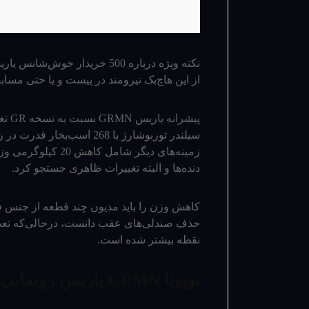
از این هاچ‌بک نیرومند در پیست و یا حتی مسابق
سیلندر توربوشارژ با 268 اسب‌­بخار قدرت در زیر کاپوت آن هستیم. اما تحولات این
زمینه­‌های دیگر ش
دنده‌­ها و البته تغییرات ظاهری جستجو کرد.
کاهش وزن را باید مدیون چند قطعه از جنس 
نقطه بیشتر شده است.
تویوتا GRMN یاریس رونمایی شد