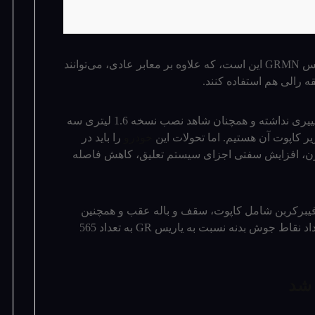
نکته ویژه درباره 500 خریدار خوش‌شانس یاریس GRMN این است، که علاوه بر معابر عادی، می­‌توانند
ه رالی هم استفاده کنند.
پیشرانه یاریس GRMN نسبت به نسخه GR تغییری نداشته و همچنان شاهد نصب نسخه 1.6 لیتری سه
خودرو
را باید در
امل کاهش 20 کیلوگرمی وزن، افزایش سفتی اجزای سیستم تعلیق، کاهش فاصله
فیبرکربن شامل کاپوت، سقف و باله عقب و همچنین
حذف صندلی­‌های عقب دانست، درحالی‌که تعداد نقاط جوش بدنه نسبت به یاریس GR به تعداد 565