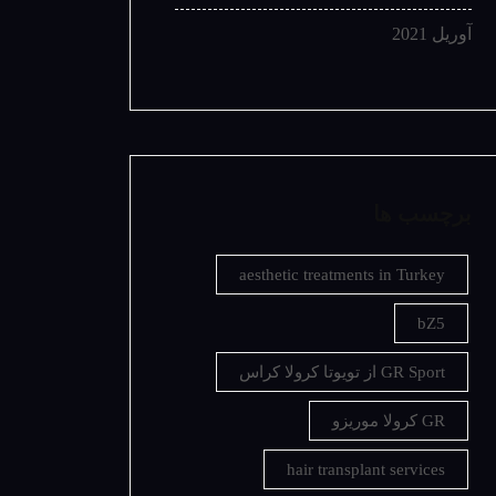
آوریل 2021
برچسب ها
aesthetic treatments in Turkey
bZ5
GR Sport از تویوتا کرولا کراس
GR کرولا موریزو
hair transplant services