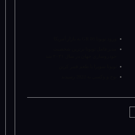
ورود تویوتا GR 86 به بازار آمریکا
مدیرعامل تویوتا برترین شخصیت
خودروسازی جهان در سال ۲۰۲۱ شد
تویوتا سوپرا با طعم فیبر کربن
نوح و وکسی به 2022 رسیدند