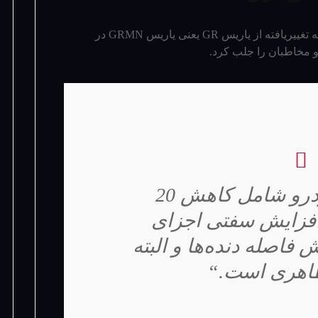
با معرفی کانسپت GR GT3 و البته نسخه تغییریافته از یاریس GR یعنی یاریس GRMN در
”تحولات این خودرو شامل کاهش 20
افزایش سفتی اجزای
فاصله دنده‌­ها و البته
ظاهری است.“