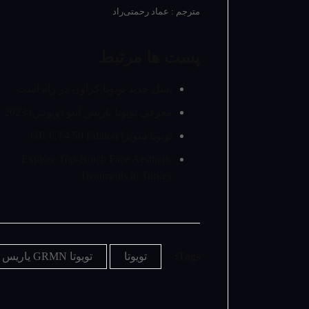
مترجم : عماد رحمتی‌راد
پست ها مرتبط
نسل جدید تویوتا کراون در راه است
معرفی تویوتا یاریس آتیو (ویوس) 2023
تویوتا سوپرا GR GT4 50 Edition
Explore Top-Notch Face Aesthetic
Treatments in Turkey
Tags:
تویوتا
تویوتا GRMN یاریس