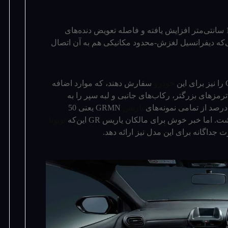
یاریس GRMN به میزان 1.27 سانتی‌متر افزایش یافته و فاصله تعویض دنده‌­های
ه دیفرانسیل لغزش-محدود مکانیکی هم به آن اتصال
خودرو
سفارش دهند، که موارد اضافه
مزهای بزرگتر، رکاب­‌های جانبی و لبه سپر را به
 درصد از تمامی نمونه­‌های
یاریس
GRMN یعنی 50
ما خبر خوش برای مالکان یاریس GR این‌که
تویوتا