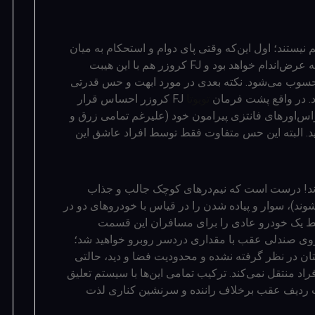
نیستند؛ اول این‌که وقتی پای دوام و استحکام به میان
قادر به عرض‌اندام خواهد بود و FJ کروزر هم با این هیبت
محسوب می‌شود. نکته بعدی در مورد ابهت و حس قدرتی
د. در واقع پشت فرمان
تویوتا
FJ کروزر احساس قرار
اس‌اورهای فانتزی پیرامون خود (علیرغم تمامی زرق و
رید. البته این حس متفاوت فقط توسط افراد عاشق این
ند! درست است که نیم‌درهای کوچک جالب و جذاب
د)، سوار و پیاده شدن را در قیاس با خودروهای دو در
رایط یک خودرو عادی را برای مسافران این قسمت
 روی صندلی عقب با مقداری دردسر روبرو خواهید شد؛
ایتان در نظر گرفته نشده و محدودیت فضا و دید، حالتی
راد منتقل نمی‌کند. ترکیب تمامی این‌ها با سیستم تعلیق
 ردیف عقب برخلاف راننده و سرنشین کناری لذت