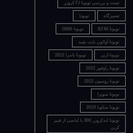
تست و بررسی تویوتا FJ کروزر
تعمیزگاه
تویوتا
تویوتا BZ4X
تویوتا GR86
تویوتا آوالون نایت شِید
تویوتا اربن
تویوتا تاندرا 2022
تویوتا راوفور 2022
تویوتا رومیون 2022
تویوتا سوپرا
تویوتا سکویا 2023
تویوتا لندکروزر 300 با لباسی از فیبر
کربن