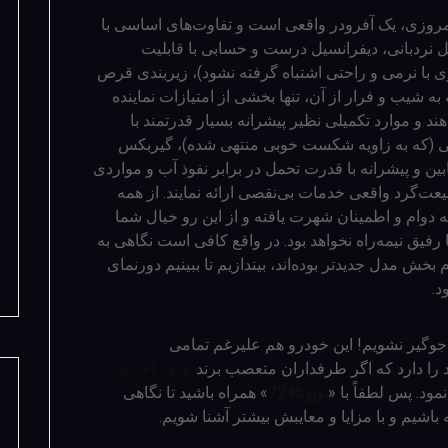
امروزی، یک آفرودر واقعی است و تفاوت‌های اساسی با
 نردبانی، دیفرانسیل درست و حسابی با قابلیت
ی با نرمی و راحتی اشتباه گرفته نشود)، زیربندی قرص
 شیب و فرار از آن، تنها بخشی از امتیازات نماینده
ند و موارد تکمیلی نظیر پیشرانه بسیار قدرتمند با
ی (که به زاویه شکست خوبی منتهی شده)، گیربکس
د، سیستم‌های کنترلی نظیر A-TRAC، کابین و پیشرانه با قدرت تحمل در برابر نفوذ آب و مواردی
عت‌گرد واقعی خدمات بی‌نقصی ارائه نمایند. از همه
 دوام و اطمینان شهرت یافته و از این رو خیال شما
 مسیرها رفیق نیمه‌راه نخواهد بود. در واقع کافی است نگاهی به
 الهام بخش مدل جدیدتر بوده‌اند، بیندازیم تا ببینیم دورنمای
د.
 جوگیر نشویم! این خودرو هم علیرغم تمامی
را دارد که اگر طرفداران متعصب برند
تویوتا اجازه
مود. پس لطفاً با «
تویوتا724
» همراه باشید تا نگاهی
باشیم و با مزایا و معایبش بیشتر آشنا شویم.