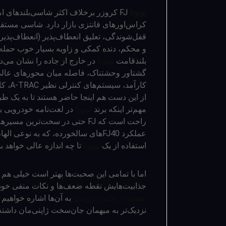
تویوتا
FJ کروزر برخلاف اکثر شاسی‌بلندهای 
کراس‌اورهای فانتزی بازار دارد. شاسی مستقل
قفل‌شوندگی، تعلیق انعطاف‌پذیر (انعطاف‌پذیر
و محکم، دنده کمکی و زاویه بسیار خوب حمله به
بلندقامت
تویوتا
در خارج از جاده را نشان می‌ده
گشتاور وحشتناک، فاصله میان محورهای عال
کارآم
از این دست هم اینجا حاضر هستند تا به یک طبی
مهم‌تر اینکه برند
تویوتا
در لغت‌نامه خودرویی به
راحت است که FJ حتی در سخت‌ترین
عملکرد FJ40های سالخورده، که به نوعی
استفاده از یک
تویوتا
تا چه اندازه عالی خواهد بو
اما با تمامی این صحبت‌ها بهتر است خیلی هم
جذابیت‌هایش نقطه ضعف‌ها و نکات منفی خود 
بدهند، در ادامه بررسی
به آن‌ها اشاره خواهیم ن
نزدیک‌تر به میهمان جان‌سخت ژاپنی‌مان داشته 