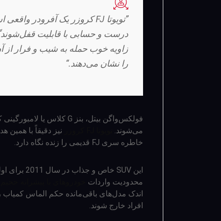
”تویوتا FJ کروزر یک آفرودر 
درست و حسابی با قابلیت قفل‌شوند
زاویه خوب حمله به شیب و فرار از آن،
را نشان می‌دهند.“
فولکس‌واگن بیتل، بنز G کلاس
می‌شوند.
تویوتا FJ کروزر
خاطره سری FJ قدیمی را زنده نگاه دارد.
این SUV خاص 
محدودیت واردات
خودروهای با پیشرانه حجیم در سال 013
اندک مدل‌های باقی‌مانده حکم الماس کمیاب ر
افراد خارج شوند.