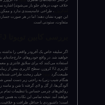
خلاف جهت درهای جلو باز می‌شوند) اشاره نمود. البته
لندکروزر
، طراحی عامه‌پسندی ندارد و ممکن ا
این چهره نشان دهند؛ اما در هر صورت جسارت
متفاوت، ستودنی است.
بررسی کابین تویوتا FJ کروزر
اگر سلیقه خاص یک آفرودر واقعی را نداشته ب
خواهید شد. در واقع خودروهای خارج‌جاده‌ای ب
استفاده می‌کنند که برای سلایق فانتزی و معم
کاربری FJ کروزر، سطح کاربری بیش از زی
طبیعت‌گرد
تویوتا
خیلی زمخت طراحی شده‌اند تا
هنگام شیب زنی) به راحتی زیر دست لمس شوند
آلودگی‌ها، از گل و لای گرفته تا شن و ماسه 
روکش‌های چرمی حساس یا تنظیمات تمام برقی 
خواهند آمد. نتیجه تمامی این نکات به همین چ
است؛ داشبوردی با حداقل ظرافت و خلاقیت، س