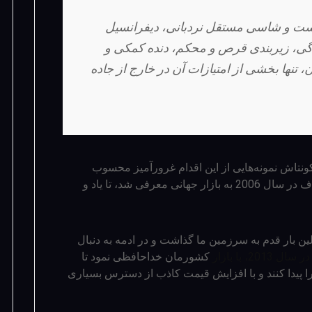
واقعی است و شاسی مستقل نردبانی، دیفرانسیل
گی، زیربندی قرص و محکم، دنده کمکی و
 تنها بخشی از امتیازات آن در خارج از جاده
 یا لامبورگینی کونتاش نمونه‌هایی از این اقدام غرورآمیز محسوب
نیز دقیقاً با همین هدف در سال 2006 به بازار جهانی معرفی شد، تا یاد و
و جذاب در سال 2011 برای اولین بار قدم به سرزمین ما گذاشت و در ادمه به دنبال
2، با بازار
کشورمان خداحافظی نمود تا
ا پیدا کنند و با افزایش قیمت کاذب از دسترس بسیاری