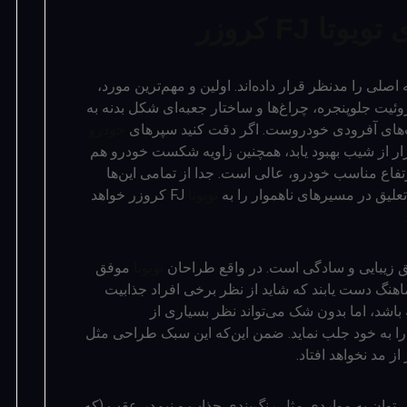
FJ کروزر
 چند نکته اصلی را مدنظر قرار داده‌اند. اولین و مهم‌ترین مورد،
مدل کلاسیک FJ بوده که با روئیت جلوپنجره، چراغ‌ها و ساختار جعبه‌ای شکل بدنه به
‌های آفرودی خودروست. اگر دقت کنید سپرهای
خودرو
فرار از شیب بهبود یابد، همچنین زاویه شکست خودرو هم
فاع مناسب خودرو، عالی است. جدا از تمامی این‌ها
علیق در مسیرهای ناهموار را به
تویوتا
FJ کروزر خواهد
تویوتا
موفق
ماهنگ دست یابند که شاید از نظر برخی افراد جذابیت
باشد، اما بدون شک می‌تواند نظر بسیاری از
ا به خود جلب نماید. ضمن این‌که این سبک طراحی مثل
 مد نخواهد افتاد.
می‌توان به مواردی مثل رنگ‌بندی جذاب و نیم‌در عقب (که