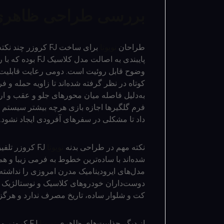
بررسی طراحی ظاهری تویوتا 
طراحان
تویوتا
برای ساخت FJ کروزر
پایبندی به اصالت 
وضوح قابل روئیت است. دومی رعایت قابلیت
کوتاه در نظر گرفته شده‌اند تا زاویه حمله و 
به‌دلیل فاصله میان محورهای جلو و عقب و ارت
فرم گلگیرها اجازه بازی هرچه بیشتر سیستم ت
داد تا مشکلی در سفرهای آفرودی ایجاد نشود.
نکته مهم در طراحی بدنه
تویوتا
FJ کروزر تلفیق زیبایی و سادگی است. در واقع طراحان
شده‌اند با ساده‌ترین خطوط به فرمی زیبا و ه
مدل‌های ایرودینامیک مدرن امروزی را نداشته 
دوست‌داران خودروهای کلاسیک و نوستالژیک ر
کت و شلوار ساده، تاریخ مصرف ندارد و هرگز از
از دیگر جذابیت‌های ظاهری
تویوتا
FJ کروزر 