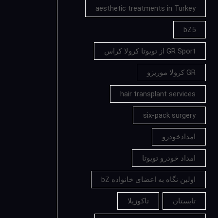
aesthetic treatments in Turkey
bZ5
GR Sport از تویوتا کرولا کراس
GR کرولا موریزو
hair transplant services
six-pack surgery
امدادخودرو
امداد خودرو تویوتا
اولین نگاه به اعضای خانواده bZ
تابستان
تاکوزیلا