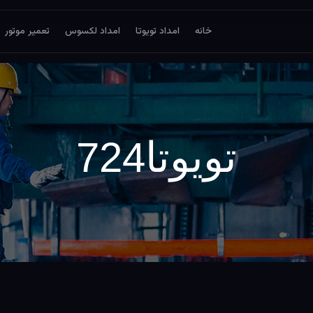
خانه
امداد تویوتا
امداد لکسوس
تعمیر موتور
تویوتا724