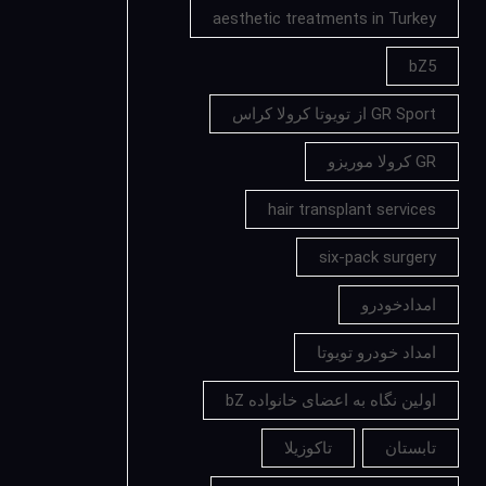
aesthetic treatments in Turkey
bZ5
GR Sport از تویوتا کرولا کراس
GR کرولا موریزو
hair transplant services
six-pack surgery
امدادخودرو
امداد خودرو تویوتا
اولین نگاه به اعضای خانواده bZ
تابستان
تاکوزیلا