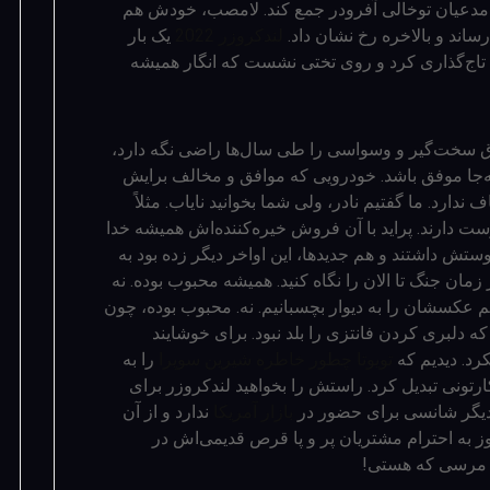
یای مدعیان توخالی آفرودر جمع کند. لامصب، خودش هم
رساند و بالاخره رخ نشان داد.
لندکروزر 2022
یک بار
 تاج‌گذاری کرد و روی تختی نشست که انگار همیشه
خلاق سخت‌گیر و وسواسی را طی سال‌ها راضی نگه دارد،
ه‌جا موفق باشد. خودرویی که موافق و مخالف برایش
ندارد. ما گفتیم نادر، ولی شما بخوانید نایاب. مثلاً
ت دارند. پراید با آن فروش خیره‌کننده‌اش همیشه خدا
405 که هم قدیمی‌ها دوستش داشتند و هم جدیدها، این اواخر دیگر زده بود به
 زمان جنگ تا الان را نگاه کنید. همیشه محبوب بوده. نه
عکسشان را به دیوار بچسبانیم. نه. محبوب بوده، چون
ه دلبری کردن فانتزی را بلد نبود. برای خوشایند
د. دیدیم که
تویوتا چطور خاطره شیرین سوپرا
را به
رتونی تبدیل کرد. راستش را بخواهید لندکروزر برای
 دیگر شانسی برای حضور در
بازار آمریکا
ندارد و از آن
وز به احترام مشتریان پر و پا قرص قدیمی‌اش در
زر مرسی که هستی!