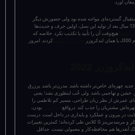
غان آورد.
هانی هم با استقبال گسترده‌ای مواجه شده بود ولی حضورش دیگر
 تویوتا
هیچ‌وقت آن را تأیید یا تکذیب نکرد. خلاصه که
جدید را رونمایی
کردند. امروز
روزرر 2022
جدید چهره‌ای خاص‌تر داشته باشد. مدرن‌تر باشد. پرزرق
ر، خشن و تهاجمی باشد. ولی خُب اینطوری نشد؛ یعنی
های عمرش از نظر زبان طراحی، مسیر کم تلاطمی را
هره‌اش مشتریان را جذب کند. درواقع
لندکروزر
بودن،
بت در بیرون و عملکرد و پایداری در داخل است. درست
مانند مسیری که اسطوره‌هایی مانند جیپ رانگلر و مرسدس‌بنز G کلاس طی کرده‌اند؛ کمترین تغییرات
در ظاهر و بیشترین تحولات در باطن. البته J300 آنقدرها هم محافظه‌کار و معمولی نیست. حداقل