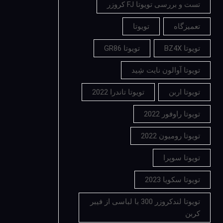
تست و بررسی تویوتا FJ کروزر
تعمیزگاه
تویوتا
تویوتا BZ4X
تویوتا GR86
تویوتا آوالون نایت شِید
تویوتا اربن
تویوتا تاندرا 2022
تویوتا راوفور 2022
تویوتا رومیون 2022
تویوتا سوپرا
تویوتا سکویا 2023
تویوتا لندکروزر 300 با لباسی از فیبر
کربن