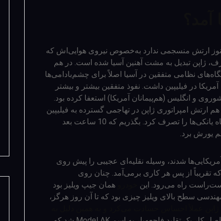
 آمد؟
هنوز ارتش منسجمی ندارد به‌خصوص نیروی هوایی‌اش که
رف، ژاپن تبدیل به مشت آهنین آسیا شده است. در هم
اه‌های نظامی متفقین در آسیا اصلاً برای چشم‌بادامی‌ها
آمریکا در فیلیپین داشت. نفوذ متفقین بیشتر و بیشتر
ضا شاه با ورود شوروی و انگلیس (هم‌پیمانان آمریکا) استعفا کرده بود.
 آذر همان سال (مطابق با 8 دسامبر 1941) هم ارتش امپراتوری ژاپن در تهاجمی گسترده به فیلیپین
بالاخره اولین زهرش را به آمریکا ریخت و پایگاه یانکی‌ها را تصرف کرد. بگذریم که 10 ساعت بعد
هم یورش برد.
 آمریکایی‌ها شدند، وسیله نقلیه‌ای عجیبی را پیش روی
 تقریباً از پس هر کاری برمی‌آمد. چنان روی
ست‌راست راه می‌رود. این
خودرو
همان جیپ ویلیز بود
مهندسی سطح بالای ویلیز چیزی بود که تا آن روز هرگز،
ژاپن عملاً احساس حسادت می‌کرد و به همین دلیل به
دستور ساخت محصولی مشابه را داد. حاصل کار یک تقلید فاجعه‌بار به اسم Model AK شد که