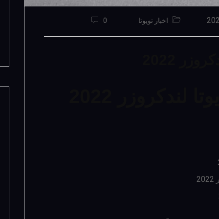
اخبار تویوتا
0
زر 2022
لندکروزر 2022
2