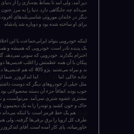
دیر آمد، ولی آمد تا بساط بچه‌بازی را از دن
می‌داند چه جایگاهی دارد. دنیا را به مرز جنون 
دیگر در خاندان موروثی شاسی‌بلندهای آفرود،
برای او ساخته شده بود و دوباره شد پادشاه.
اینکه خودرویی بتواند ایرانی‌جماعت با این ا
یک پدیده نادر است. خودرویی که همیشه و هم
احترام بگذارند. خودرویی که سوتی نمی‌دهد. گاف 
پیکان با آن همه عظمتش را اغلب قدیمی‌ها دوس
بد و بیراه می‌شنید. پژو 
جاده خاکی. اما
لندکروزر
اما لندکروزر. شما از
مثل خیلی از خودروهای دیگر که دوست داشتیم 
خوب بوده. اتفاقاً جزء آن دسته محصولاتی بود ک
مشتری عشوه شتری نمی‌آمد. می‌توانست و نکر
خاک و خون کشید و توندرا را به یک دیجیمون کا
تویوتا
هم یک خط قرمز است. با اینکه می‌داند
طرف کل اروپا را برقِ برقی‌ها گرفته، ولی هن
خاورمیانه، پای کار آمده است. آقای لندکرو