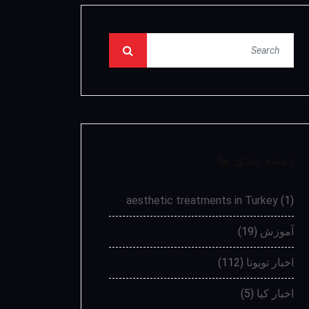
دسته بندی ها
aesthetic treatments in Turkey
(1)
آموزش
(19)
اخبار تویوتا
(112)
اخبار کیا
(5)