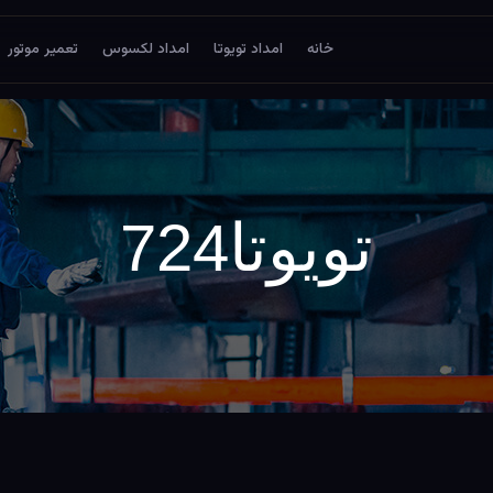
خانه
امداد تویوتا
امداد لکسوس
تعمیر موتور
تویوتا724