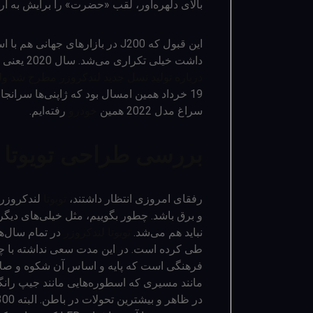
بالای دلهره‌آور، لقب «حضرت» را برایش به ارم
این قبول که J200 در بازارهای ج
داشت خیلی تکراری می‌شد. سال 2020 یعنی 13 سال بعد از تولید این نسل، اولین حرف و حدیث‌ها
درباره تولید نسل جدید لندکروزر مطرح شد ولی
19 خرداد همین امسال بود که ژاپنی‌ها سرانجام J300 یا همان لندکروزر
سراغ مدل 2022 همین
خودرو
رفته‌ایم.
بررسی طراحی تویوتا لندک
رفقای امروزی انتظار داشتند،
تویوتا
لندکروزر 
و برق باشد. چطور بگوییم، مثل خیلی‌های دیگ
نباید هم می‌شد.
تویوتا لندکروزر
در تمام سال‌
طی کرده است. در این مدت سعی نداشته با چ
فرهنگی است که پایه و اساس آن شکوه و صلا