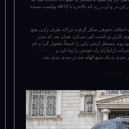
البته هرگز با ویلیز قابل‌مقایسه نبود. تویوتا آنقدر این در و آن در زد که بالاخره با AK10 توانست نسخه
اختلاف حقوقی شکل گرفت چراکه طرف ژاپنی هیچ
روی کاربُن و داشت کپی می‌کرد. همان شد که مدیر
روی مستقل ارتش ژاپن را عمیقاً متحول کرد و نام
تویوتا لندکروزر
ر صدی به یک منبع الهام صد در صدی تبدیل شد.
20